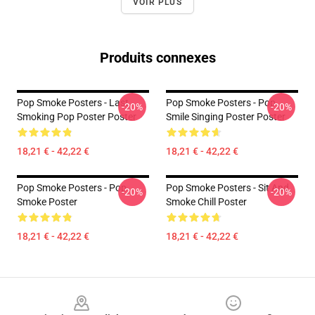
VOIR PLUS
Produits connexes
Pop Smoke Posters - Last
Pop Smoke Posters - Pop
-20%
-20%
Smoking Pop Poster Poster
Smile Singing Poster Poster
18,21 € - 42,22 €
18,21 € - 42,22 €
Pop Smoke Posters - Pop
Pop Smoke Posters - Sit And
-20%
-20%
Smoke Poster
Smoke Chill Poster
18,21 € - 42,22 €
18,21 € - 42,22 €
Footer