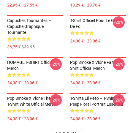
22,95 € - 27,55 €
18,29 € - 20,70 €
Capuches Tournantes –
T-Shirt Officiel Pour Le Grain
-20%
Capuche Graphique
De Foi
Tournante
24,38 € - 28,06 €
36,75 €
$39.95
HOMAGE T-SHIRT Official
Pop Smoke X Vlone Faith T-
-20%
-20%
Merch
Shirt Official Merch
24,38 € - 28,06 €
24,38 € - 28,06 €
Pop Smoke X Vlone The Woo
T-Shirts Lil Peep – T-Shirt Lil
-20%
-20%
T-Shirt White Official Mersh
Peep Floral Portrait Essentiel
24,38 € - 28,06 €
24,38 € - 28,06 €