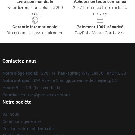
Livraison mondiale
Achetez en toute confiance
Nous livrons dans plus de 200
24/7 Protected from clicks to
pays
delivery
Garantie internationale
Paiement 100% sécurisé
Offert dans le pays d'utilisation
PayPal / MasterCard / Visa
Contactez-nous
Notre siège social
: 12701 N Thanksgiving Way, Lehi, UT 84043, US
Notre entrepôt
: 52-1 Ville de Changji, province de Zhejiang, CN
Heure
: 9h – 17h (lu – vendredi)
Courriel
: contact@pop-smoke.store
Notre société
Sur nous
Conditions générales
Politiques de confidentialité