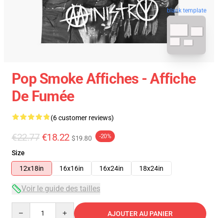
blank template
Pop Smoke Affiches - Affiche
De Fumée
(6 customer reviews)
€22.77
€18.22
-20%
$19.80
Size
12x18in
16x16in
16x24in
18x24in
Voir le guide des tailles
Quantity
AJOUTER AU PANIER