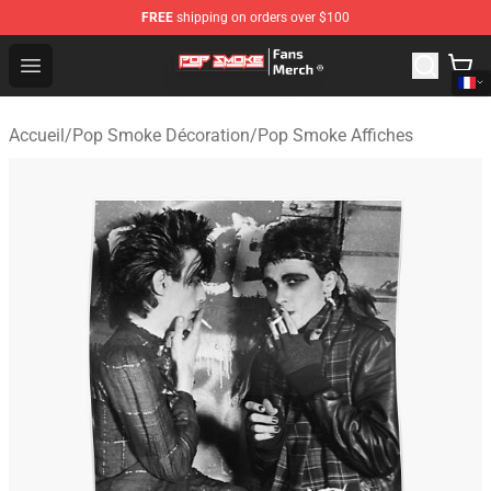
FREE
shipping on orders over $100
Pop Smoke Store - Official Pop Smoke Merchandise Sho
Open menu
Accueil
/
Pop Smoke Décoration
/
Pop Smoke Affiches