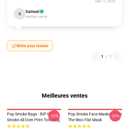
Sep 11, 2024
Samuel
S
Verified owner
Write your review
1
/
1
Meilleures ventes
Pop Smoke Bags - RIP Pop
Pop Smoke Face Masks - Meet
-20%
-20%
Smoke All Over Print Tote Bag
The Woo Flat Mask