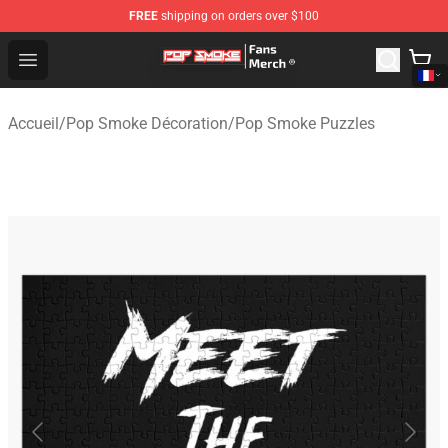
FREE
shipping on orders over $100
Pop Smoke Store - Official Pop Smoke Merchandise Sho
Open menu
Accueil
/
Pop Smoke Décoration
/
Pop Smoke Puzzles