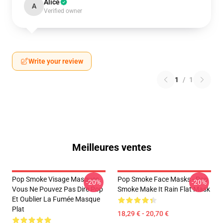
Alice
A
Verified owner
Write your review
1
/
1
Meilleures ventes
Pop Smoke Visage Masques
Pop Smoke Face Masks - Pop
-20%
-20%
Vous Ne Pouvez Pas Dire Pop
Smoke Make It Rain Flat Mask
Et Oublier La Fumée Masque
Plat
18,29 € - 20,70 €