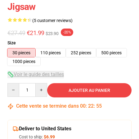
Jigsaw
(5 customer reviews)
€27.49
€21.99
-20%
$23.90
Size
30 pieces
110 pieces
252 pieces
500 pieces
1000 pieces
Voir le guide des tailles
Quantity
AJOUTER AU PANIER
Cette vente se termine dans
00
:
22
:
54
Deliver to United States
Cost to ship:
$6.99