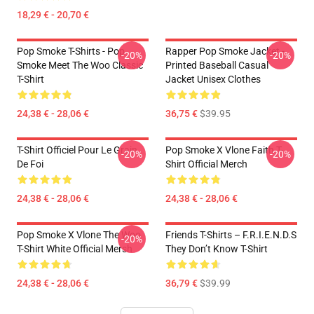
18,29 € - 20,70 €
Pop Smoke T-Shirts - Pop
Rapper Pop Smoke Jacket -
-20%
-20%
Smoke Meet The Woo Classic
Printed Baseball Casual
T-Shirt
Jacket Unisex Clothes
24,38 € - 28,06 €
36,75 €
$39.95
T-Shirt Officiel Pour Le Grain
Pop Smoke X Vlone Faith T-
-20%
-20%
De Foi
Shirt Official Merch
24,38 € - 28,06 €
24,38 € - 28,06 €
Pop Smoke X Vlone The Woo
Friends T-Shirts – F.R.I.E.N.D.S
-20%
T-Shirt White Official Mersh
They Don’t Know T-Shirt
24,38 € - 28,06 €
36,79 €
$39.99