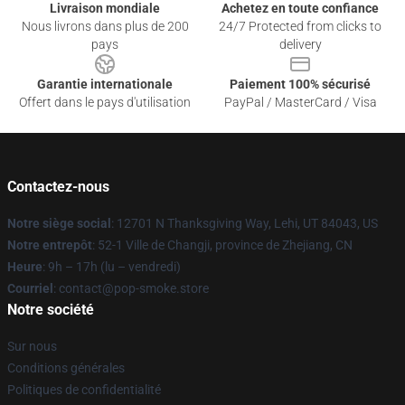
Livraison mondiale
Achetez en toute confiance
Nous livrons dans plus de 200
24/7 Protected from clicks to
pays
delivery
Garantie internationale
Paiement 100% sécurisé
Offert dans le pays d'utilisation
PayPal / MasterCard / Visa
Contactez-nous
Notre siège social
: 12701 N Thanksgiving Way, Lehi, UT 84043, US
Notre entrepôt
: 52-1 Ville de Changji, province de Zhejiang, CN
Heure
: 9h – 17h (lu – vendredi)
Courriel
: contact@pop-smoke.store
Notre société
Sur nous
Conditions générales
Politiques de confidentialité