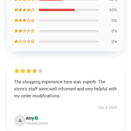
★★★★☆
60%
★★★☆☆
0%
★★☆☆☆
0%
★☆☆☆☆
0%
The shopping experience here was superb. The
store's staff were well-informed and very helpful with
my order modifications.
Dec 4, 2024
Amy
A
Verified owner