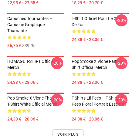
22,95 € - 27,55 €
18,29 € - 20,70 €
Capuches Tournantes –
T-Shirt Officiel Pour Le Grain
-20%
Capuche Graphique
De Foi
Tournante
24,38 € - 28,06 €
36,75 €
$39.95
HOMAGE T-SHIRT Official
Pop Smoke X Vlone Faith T-
-20%
-20%
Merch
Shirt Official Merch
24,38 € - 28,06 €
24,38 € - 28,06 €
Pop Smoke X Vlone The Woo
T-Shirts Lil Peep – T-Shirt Lil
-20%
-20%
T-Shirt White Official Mersh
Peep Floral Portrait Essentiel
24,38 € - 28,06 €
24,38 € - 28,06 €
VOIR PLUS