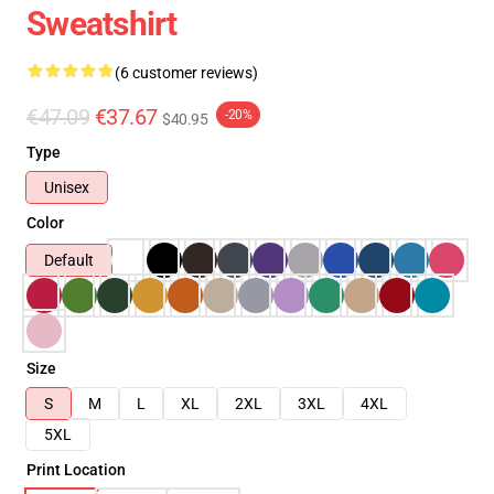
Sweatshirt
(6 customer reviews)
€47.09
€37.67
-20%
$40.95
Type
Unisex
Color
Default
Size
S
M
L
XL
2XL
3XL
4XL
5XL
Print Location