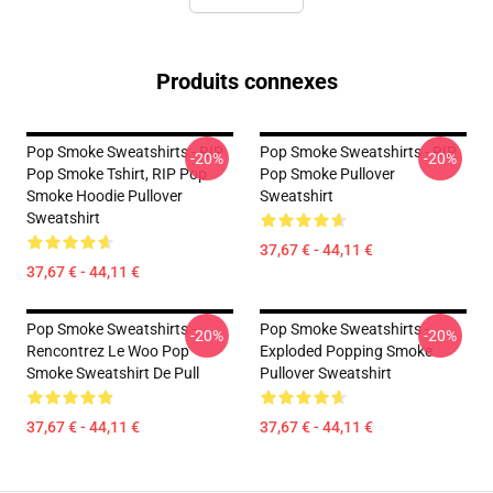
Produits connexes
Pop Smoke Sweatshirts - RIP
Pop Smoke Sweatshirts - RIP
-20%
-20%
Pop Smoke Tshirt, RIP Pop
Pop Smoke Pullover
Smoke Hoodie Pullover
Sweatshirt
Sweatshirt
37,67 € - 44,11 €
37,67 € - 44,11 €
Pop Smoke Sweatshirts -
Pop Smoke Sweatshirts -
-20%
-20%
Rencontrez Le Woo Pop
Exploded Popping Smoke
Smoke Sweatshirt De Pull
Pullover Sweatshirt
37,67 € - 44,11 €
37,67 € - 44,11 €