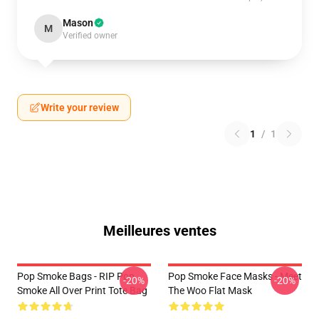
Mason
M
Verified owner
Write your review
1
/
1
Meilleures ventes
Pop Smoke Bags - RIP Pop
Pop Smoke Face Masks - Meet
-20%
-20%
Smoke All Over Print Tote Bag
The Woo Flat Mask