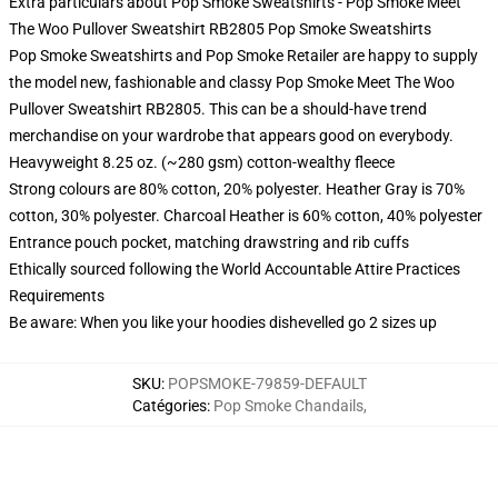
Extra particulars about Pop Smoke Sweatshirts - Pop Smoke Meet
The Woo Pullover Sweatshirt RB2805 Pop Smoke Sweatshirts
Pop Smoke Sweatshirts and Pop Smoke Retailer are happy to supply
the model new, fashionable and classy Pop Smoke Meet The Woo
Pullover Sweatshirt RB2805. This can be a should-have trend
merchandise on your wardrobe that appears good on everybody.
Heavyweight 8.25 oz. (~280 gsm) cotton-wealthy fleece
Strong colours are 80% cotton, 20% polyester. Heather Gray is 70%
cotton, 30% polyester. Charcoal Heather is 60% cotton, 40% polyester
Entrance pouch pocket, matching drawstring and rib cuffs
Ethically sourced following the World Accountable Attire Practices
Requirements
Be aware: When you like your hoodies dishevelled go 2 sizes up
SKU
:
POPSMOKE-79859-DEFAULT
Catégories
:
Pop Smoke Chandails
,