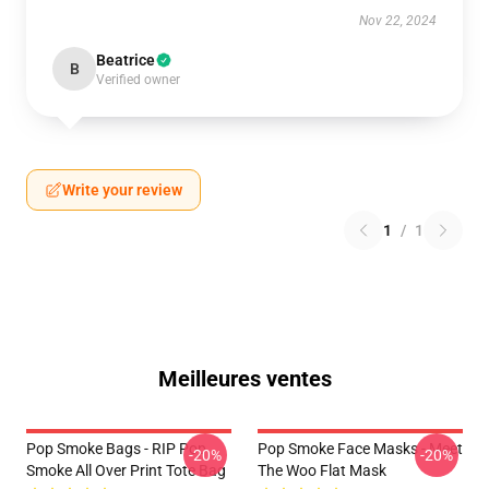
Nov 22, 2024
Beatrice
B
Verified owner
Write your review
1
/
1
Meilleures ventes
Pop Smoke Bags - RIP Pop
Pop Smoke Face Masks - Meet
-20%
-20%
Smoke All Over Print Tote Bag
The Woo Flat Mask