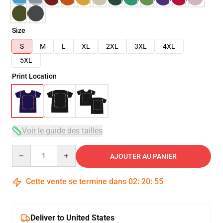
Size
S
M
L
XL
2XL
3XL
4XL
5XL
Print Location
Voir le guide des tailles
Quantity
AJOUTER AU PANIER
Cette vente se termine dans
02
:
20
:
54
Deliver to United States