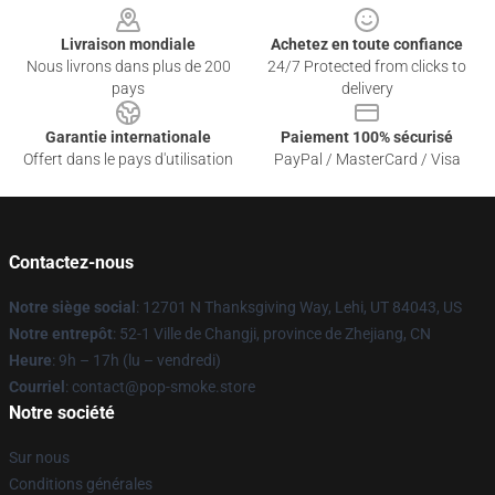
Livraison mondiale
Achetez en toute confiance
Nous livrons dans plus de 200
24/7 Protected from clicks to
pays
delivery
Garantie internationale
Paiement 100% sécurisé
Offert dans le pays d'utilisation
PayPal / MasterCard / Visa
Contactez-nous
Notre siège social
: 12701 N Thanksgiving Way, Lehi, UT 84043, US
Notre entrepôt
: 52-1 Ville de Changji, province de Zhejiang, CN
Heure
: 9h – 17h (lu – vendredi)
Courriel
: contact@pop-smoke.store
Notre société
Sur nous
Conditions générales