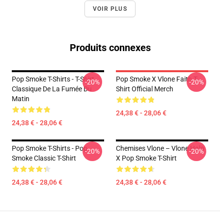
VOIR PLUS
Produits connexes
Pop Smoke T-Shirts - T-Shirt
Pop Smoke X Vlone Faith T-
-20%
-20%
Classique De La Fumée Du
Shirt Official Merch
Matin
24,38 € - 28,06 €
24,38 € - 28,06 €
Pop Smoke T-Shirts - Pop
Chemises Vlone – Vlone Halo
-20%
-20%
Smoke Classic T-Shirt
X Pop Smoke T-Shirt
24,38 € - 28,06 €
24,38 € - 28,06 €
Footer