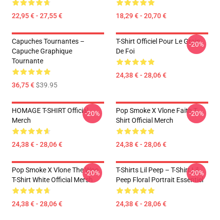
22,95 € - 27,55 €
18,29 € - 20,70 €
Capuches Tournantes –
T-Shirt Officiel Pour Le Grain
-20%
Capuche Graphique
De Foi
Tournante
24,38 € - 28,06 €
36,75 €
$39.95
HOMAGE T-SHIRT Official
Pop Smoke X Vlone Faith T-
-20%
-20%
Merch
Shirt Official Merch
24,38 € - 28,06 €
24,38 € - 28,06 €
Pop Smoke X Vlone The Woo
T-Shirts Lil Peep – T-Shirt Lil
-20%
-20%
T-Shirt White Official Mersh
Peep Floral Portrait Essentiel
24,38 € - 28,06 €
24,38 € - 28,06 €