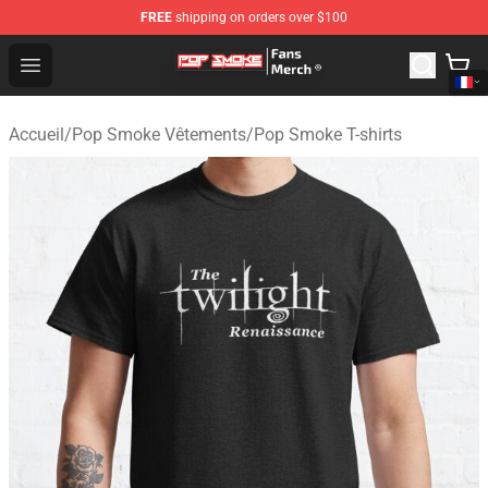
FREE
shipping on orders over $100
Pop Smoke Store - Official Pop Smoke Merchandise Sho
Open menu
Accueil
/
Pop Smoke Vêtements
/
Pop Smoke T-shirts