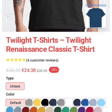
blank template
Twilight T-Shirts – Twilight
Renaissance Classic T-Shirt
(4 customer reviews)
€30.48
€24.38
-20%
$26.50
Type
Unisex
Color
Default