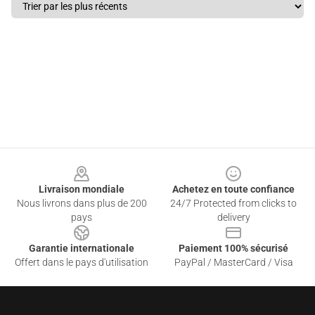
Footer
Livraison mondiale
Achetez en toute confiance
Nous livrons dans plus de 200
24/7 Protected from clicks to
pays
delivery
Garantie internationale
Paiement 100% sécurisé
Offert dans le pays d'utilisation
PayPal / MasterCard / Visa