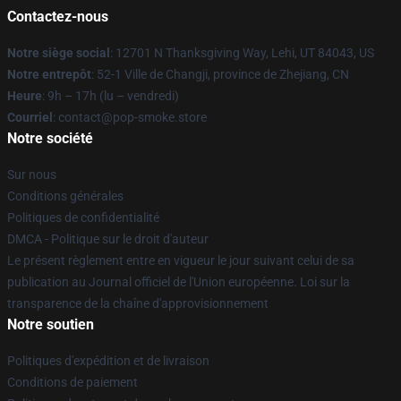
Contactez-nous
Notre siège social
: 12701 N Thanksgiving Way, Lehi, UT 84043, US
Notre entrepôt
: 52-1 Ville de Changji, province de Zhejiang, CN
Heure
: 9h – 17h (lu – vendredi)
Courriel
: contact@pop-smoke.store
Notre société
Sur nous
Conditions générales
Politiques de confidentialité
DMCA - Politique sur le droit d'auteur
Le présent règlement entre en vigueur le jour suivant celui de sa
publication au Journal officiel de l'Union européenne. Loi sur la
transparence de la chaîne d'approvisionnement
Notre soutien
Politiques d'expédition et de livraison
Conditions de paiement