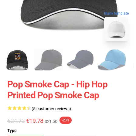
blank template
Pop Smoke Cap - Hip Hop
Printed Pop Smoke Cap
(5 customer reviews)
€24.73
€19.78
-20%
$21.50
Type