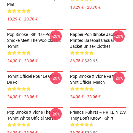
Plat
18,29 € - 20,70 €
18,29 € - 20,70 €
Pop Smoke T-Shirts - Pop
Rapper Pop Smoke Jacket -
-20%
-20%
Smoke Meet The Woo Classic
Printed Baseball Casual
T-Shirt
Jacket Unisex Clothes
24,38 € - 28,06 €
36,75 €
$39.95
T-Shirt Officiel Pour Le Grain
Pop Smoke X Vlone Faith T-
-20%
-20%
De Foi
Shirt Official Merch
24,38 € - 28,06 €
24,38 € - 28,06 €
Pop Smoke X Vlone The Woo
Friends T-Shirts – F.R.I.E.N.D.S
-20%
T-Shirt White Official Mersh
They Don’t Know T-Shirt
24,38 € - 28,06 €
36,79 €
$39.99