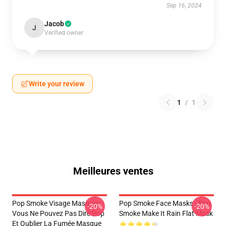
Sep 16, 2024
Jacob
J
Verified owner
Write your review
1
/
1
Meilleures ventes
Pop Smoke Visage Masques
Pop Smoke Face Masks - Pop
-20%
-20%
Vous Ne Pouvez Pas Dire Pop
Smoke Make It Rain Flat Mask
Et Oublier La Fumée Masque