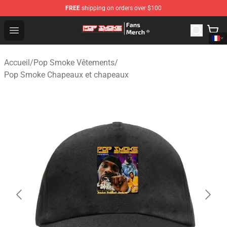
FREE
shipping on orders over $100
Pop Smoke Store - Official Pop Smoke Merchandise Sho
Open menu
Accueil
/
Pop Smoke Vêtements
/
Pop Smoke Chapeaux et chapeaux