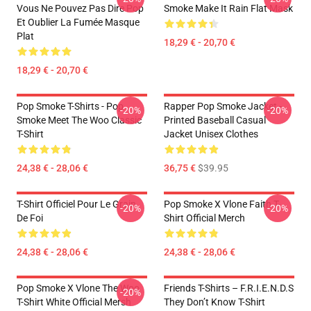
Vous Ne Pouvez Pas Dire Pop
Smoke Make It Rain Flat Mask
Et Oublier La Fumée Masque
Plat
18,29 € - 20,70 €
18,29 € - 20,70 €
Pop Smoke T-Shirts - Pop
Rapper Pop Smoke Jacket -
-20%
-20%
Smoke Meet The Woo Classic
Printed Baseball Casual
T-Shirt
Jacket Unisex Clothes
24,38 € - 28,06 €
36,75 €
$39.95
T-Shirt Officiel Pour Le Grain
Pop Smoke X Vlone Faith T-
-20%
-20%
De Foi
Shirt Official Merch
24,38 € - 28,06 €
24,38 € - 28,06 €
Pop Smoke X Vlone The Woo
Friends T-Shirts – F.R.I.E.N.D.S
-20%
T-Shirt White Official Mersh
They Don’t Know T-Shirt