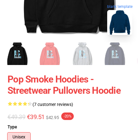
blank template
Pop Smoke Hoodies -
Streetwear Pullovers Hoodie
(7 customer reviews)
€49.39
€39.51
-20%
$42.95
Type
Unisex