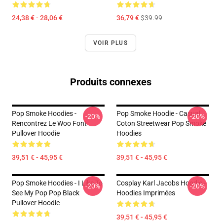
24,38 € - 28,06 €
36,79 €
$39.99
VOIR PLUS
Produits connexes
Pop Smoke Hoodies -
Pop Smoke Hoodie - Casual
-20%
-20%
Rencontrez Le Woo Font
Coton Streetwear Pop Smoke
Pullover Hoodie
Hoodies
39,51 € - 45,95 €
39,51 € - 45,95 €
Pop Smoke Hoodies - I Like To
Cosplay Karl Jacobs Hoodie -
-20%
-20%
See My Pop Pop Black
Hoodies Imprimées
Pullover Hoodie
39,51 € - 45,95 €