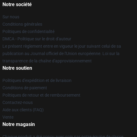
Notre société
Sur nous
Conditions générales
Politiques de confidentialité
DMCA - Politique sur le droit d'auteur
Le présent règlement entre en vigueur le jour suivant celui de sa
publication au Journal officiel de l'Union européenne. Loi sur la
transparence de la chaîne d'approvisionnement
Notre soutien
Politiques d'expédition et de livraison
Conditions de paiement
Politiques de retour et de remboursement
Contactez-nous
Aide aux clients (FAQ)
Vente
Notre magasin
Chaque produit a été conçu avec soin par notre équipe de classe