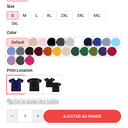
Size
S
M
L
XL
2XL
3XL
4XL
5XL
Color
Default
Print Location
Voir le guide des tailles
Quantity
AJOUTER AU PANIER