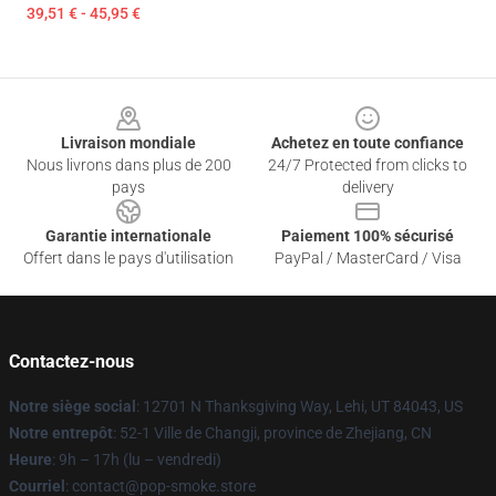
39,51 € - 45,95 €
Footer
Livraison mondiale
Achetez en toute confiance
Nous livrons dans plus de 200
24/7 Protected from clicks to
pays
delivery
Garantie internationale
Paiement 100% sécurisé
Offert dans le pays d'utilisation
PayPal / MasterCard / Visa
Contactez-nous
Notre siège social
: 12701 N Thanksgiving Way, Lehi, UT 84043, US
Notre entrepôt
: 52-1 Ville de Changji, province de Zhejiang, CN
Heure
: 9h – 17h (lu – vendredi)
Courriel
: contact@pop-smoke.store