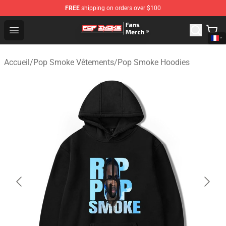
FREE
shipping on orders over $100
Pop Smoke Store - Official Pop Smoke Merchandise Sho
Open menu
Accueil
/
Pop Smoke Vêtements
/
Pop Smoke Hoodies