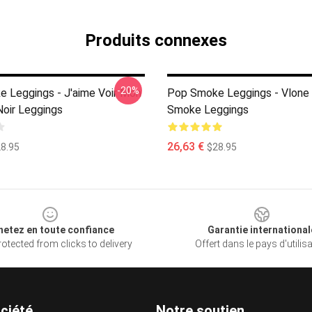
Produits connexes
-20%
 Leggings - J'aime Voir Mon
Pop Smoke Leggings - Vlone
oir Leggings
Smoke Leggings
26,63 €
8.95
$28.95
hetez en toute confiance
Garantie international
otected from clicks to delivery
Offert dans le pays d'utilis
ciété
Notre soutien