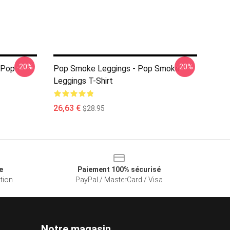
-20%
-20%
 Pop
Pop Smoke Leggings - Pop Smoke
Leggings T-Shirt
26,63 €
$28.95
e
Paiement 100% sécurisé
ation
PayPal / MasterCard / Visa
Notre magasin