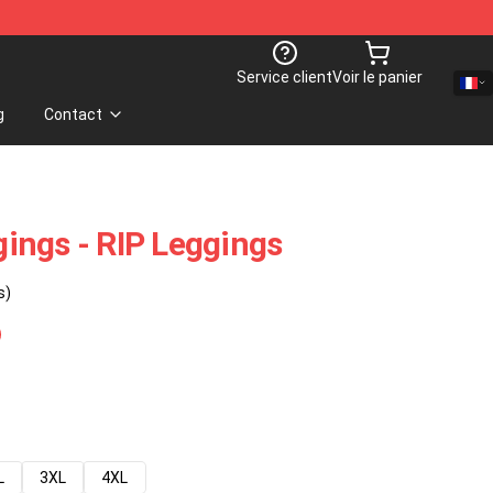
Service client
Voir le panier
g
Contact
ings - RIP Leggings
s)
L
3XL
4XL