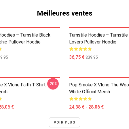
Meilleures ventes
Hoodies – Turnstile Black
Turnstile Hoodies – Turnstile
phic Pullover Hoodie
Lovers Pullover Hoodie
36,75 €
9.95
$39.95
-20%
 X Vlone Faith T-Shirt
Pop Smoke X Vlone The Woo 
erch
White Official Mersh
28,06 €
24,38 € - 28,06 €
VOIR PLUS