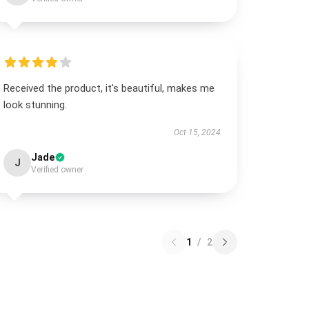
Received the product, it's beautiful, makes me
look stunning.
Oct 15, 2024
Jade
J
Verified owner
1
/
2