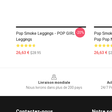
-20%
Pop Smoke Leggings - POP GIRL
Pop Smoke
Leggings
Pop Pop N
26,63 €
26,63 €
$28.95
$2
Footer
Livraison mondiale
Ac
Nous livrons dans plus de 200 pays
24/7 Pr
Contactez-nous
Notre so