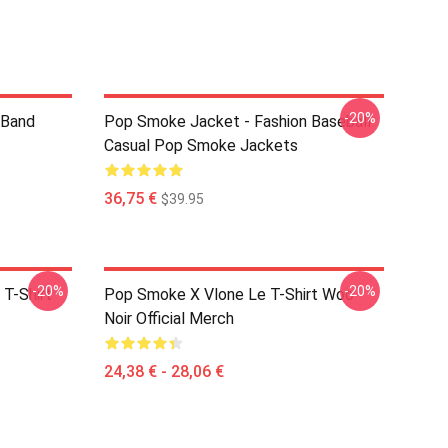
-20%
 Band
Pop Smoke Jacket - Fashion Baseball
Casual Pop Smoke Jackets
36,75 €
$39.95
-20%
-20%
T-Shirt
Pop Smoke X Vlone Le T-Shirt Woo
Noir Official Merch
24,38 € - 28,06 €