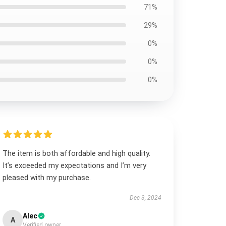
71%
29%
0%
0%
0%
The item is both affordable and high quality.
It’s exceeded my expectations and I’m very
pleased with my purchase.
Dec 3, 2024
Alec
A
Verified owner