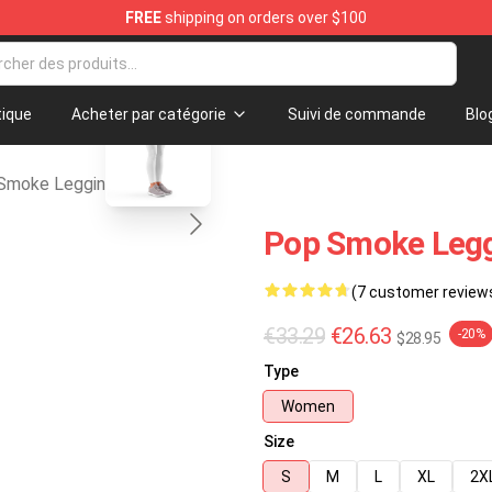
FREE
shipping on orders over $100
Shop
blank template
ique
Acheter par catégorie
Suivi de commande
Blo
Smoke Leggings
Pop Smoke Legg
(7 customer review
€33.29
€26.63
-20%
$28.95
Type
Women
Size
S
M
L
XL
2X